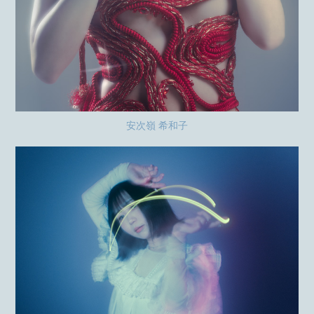
安次嶺 希和子