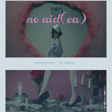
samayuzame 「no aid(ea)」