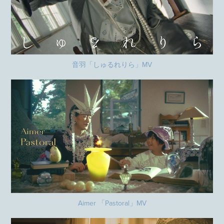
音羽「しゅるれりら」MV
Aimer 「Pastoral」MV