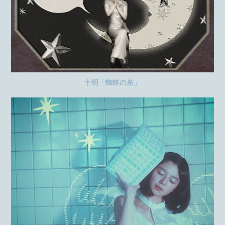
十明「蜘蛛の糸」