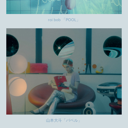
roi bob 「POOL」
山本大斗「バベル」