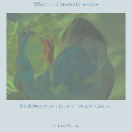
沈黙のことば directed by pirkatane
笹久保伸feat.Antonio Loureiro「Waltz for Canaria」
↑
Back to Top