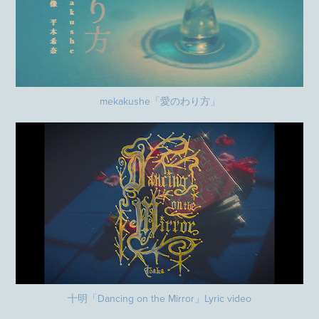
mekakushe「愛のわり方」
十明「Dancing on the Mirror」Lyric video