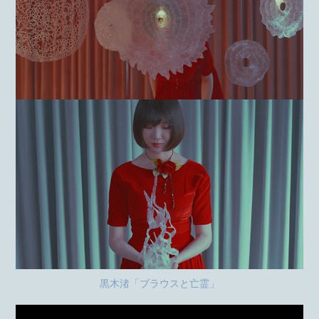
黒木渚「ブラウスと亡霊」