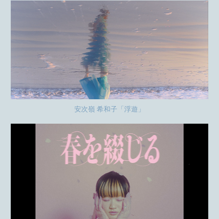
安次嶺 希和子「浮遊」