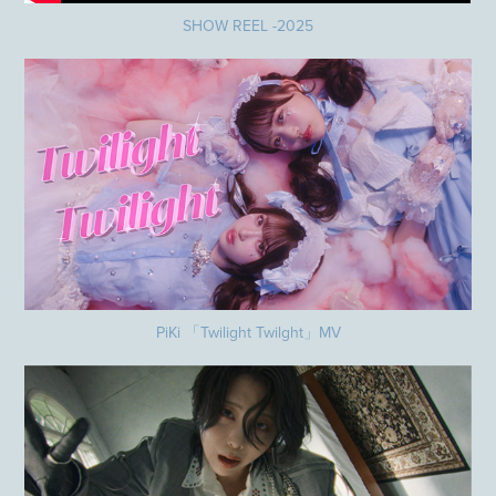
SHOW REEL -2025
PiKi 「Twilight Twilght」MV