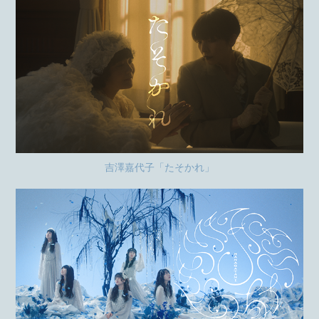
吉澤嘉代子「たそかれ」